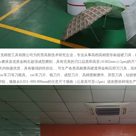
精密工具有限公司为民营高新技术研究企业，专业从事高档高精密非标超硬刀具．耐
nc磨床及优质金刚石超强成型磨削，具有完美的刃口品质和高至±0.002mm (±2μ
天内快捷供货，具有极强的性价比… 可生产各类高耐磨高硬度用金刚石焊刃刀具，高
nc车刀等刀模具。 cnc车刀片、铣刀片、成型刀片、高精密耐磨件、异型刀具，钻铰铣车等成
nc）砂轮，规格从0.051~999.999mm的任意尺寸规格（公差高可至±2μm）或依图依样现