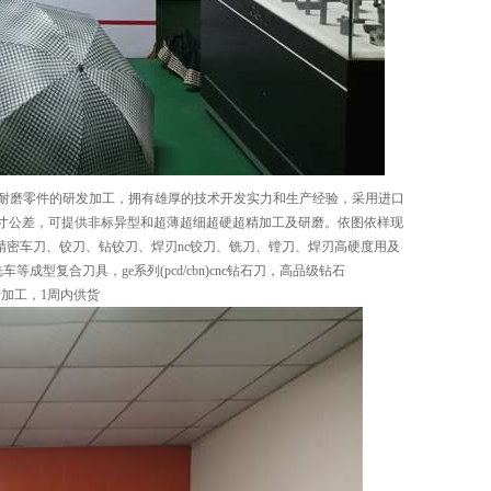
磨零件的研发加工，拥有雄厚的技术开发实力和生产经验，采用进口
m)的尺寸公差，可提供非标异型和超薄超细超硬超精加工及研磨。依图依样现
精密车刀、铰刀、钻铰刀、焊刃nc铰刀、铣刀、镗刀、焊刃高硬度用及
型复合刀具，ge系列(pcd/cbn)cnc钻石刀，高品级钻石
生产加工，1周内供货