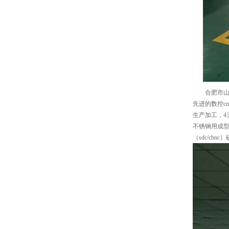
合肥市山克
先进的数控c
生产加工，4
不锈钢用成型
（sdc/cb