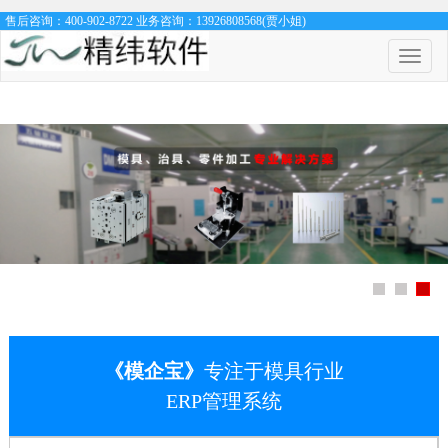
售后咨询：400-902-8722 业务咨询：13926808568(贾小姐)
菜
单
开
关
《模企宝》
专注于模具行业
ERP管理系统