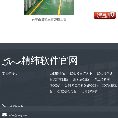
东莞市博凯丰精密模具有
精纬软件官网
友情链接：
EM3模企宝
EM8紧固连天下
EM6模企通
精纬注塑MES
精机云MES
单工位检测
(FOCA)
冷镦多工位检测(FOCB)
IOT数据采
集
CNC机台采集
大熊智能柜
400-902-8722
sales@jwerp.com