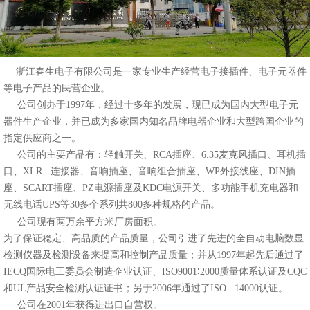
浙江春生电子有限公司是一家专业生产经营电子接插件、电子元器件
等电子产品的民营企业。
公司创办于1997年，经过十多年的发展，现已成为国内大型电子元
器件生产企业，并已成为多家国内知名品牌电器企业和大型跨国企业的
指定供应商之一。
公司的主要产品有：轻触开关、RCA插座、6.35麦克风插口、耳机插
口、XLR 连接器、音响插座、音响组合插座、WP外接线座、DIN插
座、SCART插座、PZ电源插座及KDC电源开关、多功能手机充电器和
无线电话UPS等30多个系列共800多种规格的产品。
公司现有两万余平方米厂房面积。
为了保证稳定、高品质的产品质量，公司引进了先进的全自动电脑数显
检测仪器及检测设备来提高和控制产品质量；并从1997年起先后通过了
IECQ国际电工委员会制造企业认证、ISO9001∶2000质量体系认证及CQC
和UL产品安全检测认证证书；另于2006年通过了ISO 14000认证。
公司在2001年获得进出口自营权。