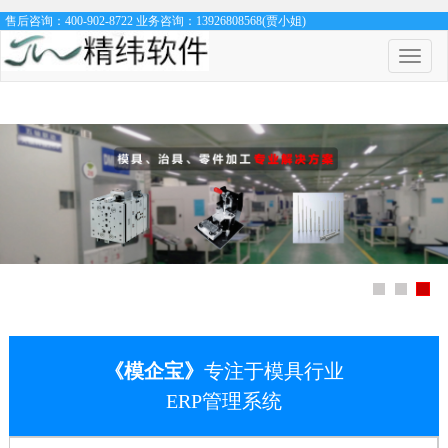
售后咨询：400-902-8722 业务咨询：13926808568(贾小姐)
菜
单
开
关
《模企宝》
专注于模具行业
ERP管理系统